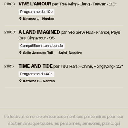
VIVE L’AMOUR
21h00
par
Tsai Ming-Liang
• Taïwan • 118’
Programme du 40e
Katorza 1 - Nantes
A LAND IMAGINED
21h00
par
Yeo Siew Hua
• France, Pays
Bas, Singapour • 95’
Compétition internationale
Salle Jacques Tati — Saint-Nazaire
TIME AND TIDE
21h15
par
Tsui Hark
• Chine, Hong Kong • 117’
Programme du 40e
Katorza 3 - Nantes
Le festival remercie chaleureusement ses partenaires pour leur
soutien ainsi que toutes les personnes, bénévoles, public, qui