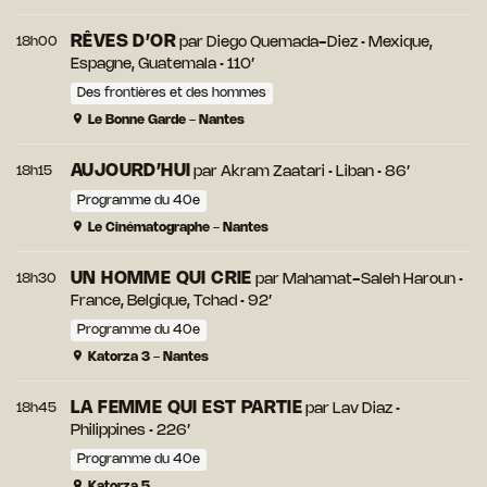
RÊVES D’OR
18h00
par
Diego Quemada-Diez
• Mexique,
Espagne, Guatemala • 110’
Des frontières et des hommes
Le Bonne Garde - Nantes
AUJOURD’HUI
18h15
par
Akram Zaatari
• Liban • 86’
Programme du 40e
Le Cinématographe - Nantes
UN HOMME QUI CRIE
18h30
par
Mahamat-Saleh Haroun
•
France, Belgique, Tchad • 92’
Programme du 40e
Katorza 3 - Nantes
LA FEMME QUI EST PARTIE
18h45
par
Lav Diaz
•
Philippines • 226’
Programme du 40e
Katorza 5