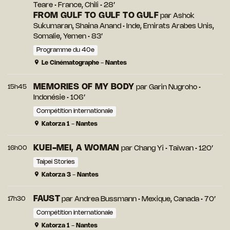
Teare
• France, Chili • 28’
FROM GULF TO GULF TO GULF
par
Ashok
Sukumaran, Shaina Anand
• Inde, Emirats Arabes Unis,
Somalie, Yemen • 83’
Programme du 40e
Le Cinématographe - Nantes
MEMORIES OF MY BODY
15h45
par
Garin Nugroho
•
Indonésie • 106’
Compétition internationale
Katorza 1 - Nantes
KUEI-MEI, A WOMAN
16h00
par
Chang Yi
• Taïwan • 120’
Taipei Stories
Katorza 3 - Nantes
FAUST
17h30
par
Andrea Bussmann
• Mexique, Canada • 70’
Compétition internationale
Katorza 1 - Nantes