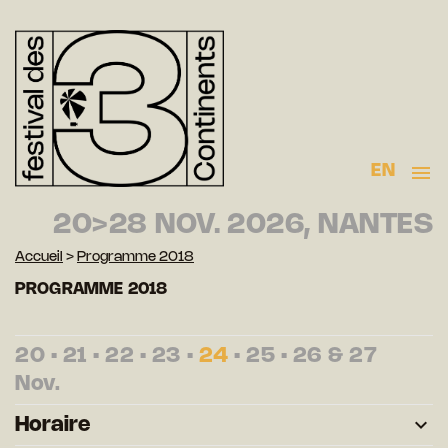
EN
20>28 NOV. 2026, NANTES
Accueil
>
Programme 2018
PROGRAMME 2018
20
•
21
•
22
•
23
•
24
•
25
•
26
&
27
Nov.
Horaire