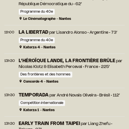
République Démocratique du • 62’
Programme du 40e
Le Cinématographe - Nantes
LA LIBERTAD
11h00
par
Lisandro Alonso
• Argentine • 73’
Programme du 40e
Katorza 4 - Nantes
L’HÉROÏQUE LANDE, LA FRONTIÈRE BRÛLE
13h30
par
Nicolas Klotz
&
Elisabeth Perceval
• France • 225’
Des frontières et des hommes
Concorde 4 - Nantes
TEMPORADA
13h30
par
André Novais Oliveira
• Brésil • 112’
Compétition internationale
Katorza 1 - Nantes
EARLY TRAIN FROM TAIPEI
13h30
par
Liang Zhefu
•