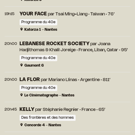
YOUR FACE
19h15
par
Tsai Ming-Liang
• Taïwan • 76’
Programme du 40e
Katorza 1 - Nantes
LEBANESE ROCKET SOCIETY
20h00
par
Joana
Hadjithomas & Khalil Joreige
• France, Liban, Qatar • 95’
Programme du 40e
Gaumont 6
LA FLOR
20h00
par
Mariano Llinas
• Argentine • 811’
Programme du 40e
Le Cinématographe - Nantes
KELLY
20h45
par
Stéphanie Regnier
• France • 65’
Des frontières et des hommes
Concorde 4 - Nantes