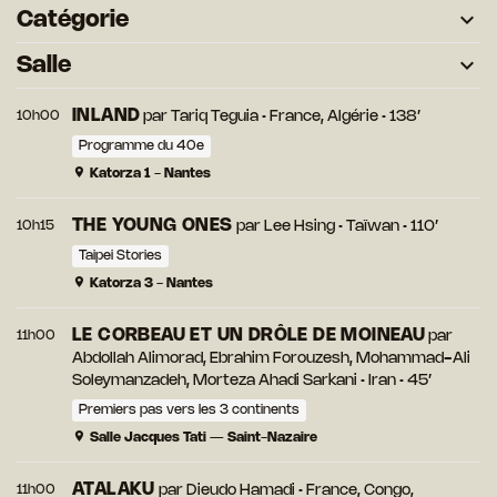
Catégorie
Salle
INLAND
10h00
par
Tariq Teguia
• France, Algérie • 138’
Programme du 40e
Katorza 1 - Nantes
THE YOUNG ONES
10h15
par
Lee Hsing
• Taïwan • 110’
Taipei Stories
Katorza 3 - Nantes
LE CORBEAU ET UN DRÔLE DE MOINEAU
11h00
par
Abdollah Alimorad, Ebrahim Forouzesh, Mohammad-Ali
Soleymanzadeh, Morteza Ahadi Sarkani
• Iran • 45’
Premiers pas vers les 3 continents
Salle Jacques Tati — Saint-Nazaire
ATALAKU
11h00
par
Dieudo Hamadi
• France, Congo,