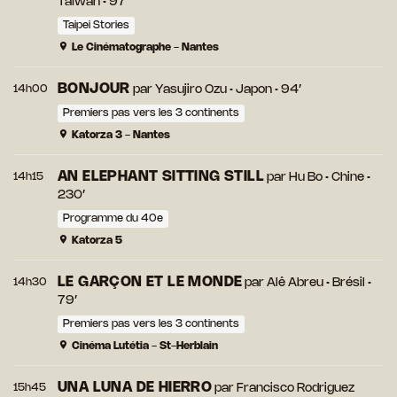
Taïwan • 97’
Taipei Stories
Le Cinématographe - Nantes
BONJOUR
14h00
par
Yasujiro Ozu
• Japon • 94’
Premiers pas vers les 3 continents
Katorza 3 - Nantes
AN ELEPHANT SITTING STILL
14h15
par
Hu Bo
• Chine •
230’
Programme du 40e
Katorza 5
LE GARÇON ET LE MONDE
14h30
par
Alê Abreu
• Brésil •
79’
Premiers pas vers les 3 continents
Cinéma Lutétia - St-Herblain
UNA LUNA DE HIERRO
15h45
par
Francisco Rodriguez