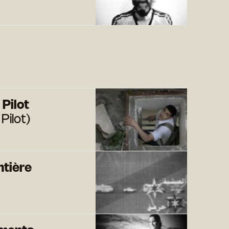
 Pilot
Pilot)
ntière