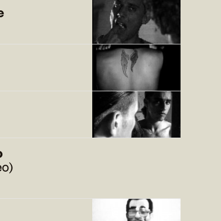
e
o
eo)