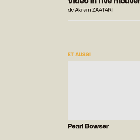
Video in five mouv
de Akram ZAATARI
ET AUSSI
Pearl Bowser