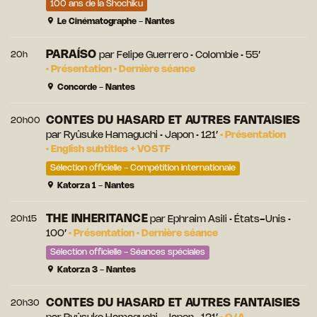
100 ans de la Shochiku
Le Cinématographe - Nantes
PARAÍSO
20h
par
Felipe Guerrero
• Colombie • 55’
•
Présentation
•
Dernière séance
Concorde - Nantes
CONTES DU HASARD ET AUTRES FANTAISIES
20h00
par
Ryûsuke Hamaguchi
• Japon • 121’
•
Présentation
•
English subtitles + VOSTF
Sélection officielle - Compétition internationale
Katorza 1 - Nantes
THE INHERITANCE
20h15
par
Ephraim Asili
• États-Unis •
100’
•
Présentation
•
Dernière séance
Sélection officielle - Séances spéciales
Katorza 3 - Nantes
CONTES DU HASARD ET AUTRES FANTAISIES
20h30