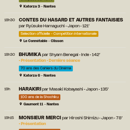
Katorza 3 - Nantes
CONTES DU HASARD ET AUTRES FANTAISIES
18h30
par
Ryûsuke Hamaguchi
• Japon • 121’
Sélection officielle - Compétition internationale
Le Connétable - Clisson
BHUMIKA
18h30
par
Shyam Benegal
• Inde • 142’
•
Présentation
•
Dernière séance
70 ans des Cahiers du Cinéma
Katorza 6 - Nantes
HARAKIRI
19h
par
Masaki Kobayashi
• Japon • 135’
100 ans de la Shochiku
Gaumont 11 - Nantes
MONSIEUR MERCI
19h15
par
Hiroshi Shimizu
• Japon • 78’
•
Présentation