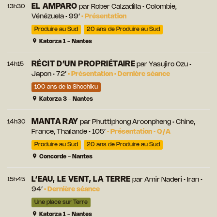
EL AMPARO
13h30
par
Rober Calzadilla
• Colombie,
Vénézuela • 99’
•
Présentation
Produire au Sud
20 ans de Produire au Sud
Katorza 1 - Nantes
RÉCIT D’UN PROPRIÉTAIRE
14h15
par
Yasujiro Ozu
•
Japon • 72’
•
Présentation
•
Dernière séance
100 ans de la Shochiku
Katorza 3 - Nantes
MANTA RAY
14h30
par
Phuttiphong Aroonpheng
• Chine,
France, Thaïlande • 105’
•
Présentation
•
Q/A
Produire au Sud
20 ans de Produire au Sud
Concorde - Nantes
L’EAU, LE VENT, LA TERRE
15h45
par
Amir Naderi
• Iran •
94’
•
Dernière séance
Une place sur Terre
Katorza 1 - Nantes