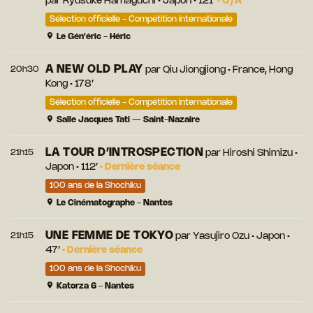
par
Ryûsuke Hamaguchi
• Japon • 121’
•
Q/A
Sélection officielle - Compétition internationale
Le Gén'éric - Héric
A NEW OLD PLAY
20h30
par
Qiu Jiongjiong
• France, Hong
Kong • 178’
Sélection officielle - Compétition internationale
Salle Jacques Tati — Saint-Nazaire
LA TOUR D’INTROSPECTION
21h15
par
Hiroshi Shimizu
•
Japon • 112’
•
Dernière séance
100 ans de la Shochiku
Le Cinématographe - Nantes
UNE FEMME DE TOKYO
21h15
par
Yasujiro Ozu
• Japon •
47’
•
Dernière séance
100 ans de la Shochiku
Katorza 6 - Nantes