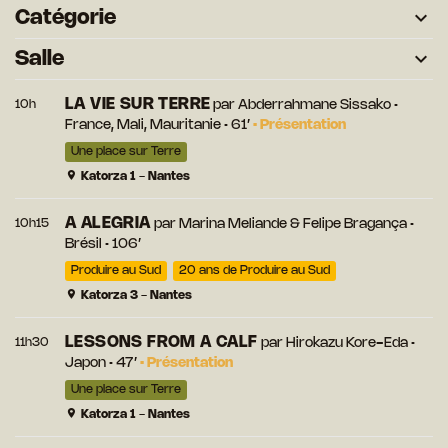
Catégorie
Salle
LA VIE SUR TERRE
10h
par
Abderrahmane Sissako
•
France, Mali, Mauritanie • 61’
•
Présentation
Une place sur Terre
Katorza 1 - Nantes
A ALEGRIA
10h15
par
Marina Meliande
&
Felipe Bragança
•
Brésil • 106’
Produire au Sud
20 ans de Produire au Sud
Katorza 3 - Nantes
LESSONS FROM A CALF
11h30
par
Hirokazu Kore-Eda
•
Japon • 47’
•
Présentation
Une place sur Terre
Katorza 1 - Nantes