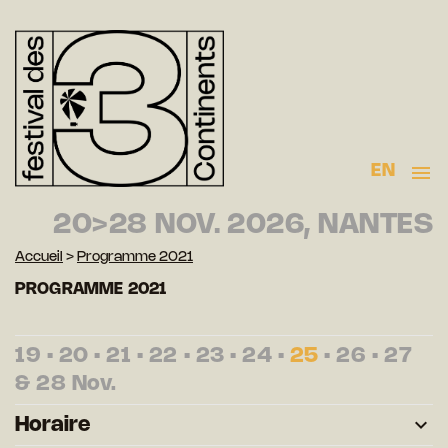
EN
20>28 NOV. 2026, NANTES
Accueil
>
Programme 2021
PROGRAMME 2021
19
•
20
•
21
•
22
•
23
•
24
•
25
•
26
•
27
&
28
Nov.
Horaire