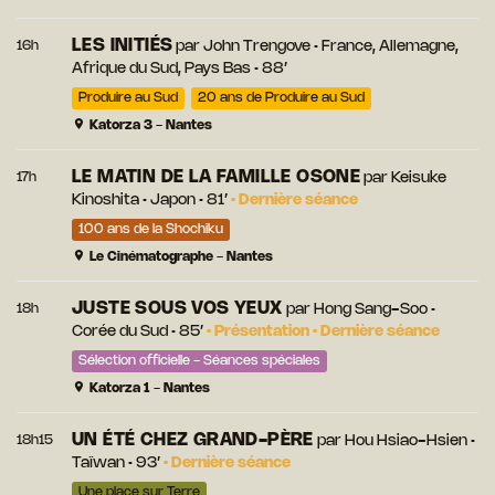
LES INITIÉS
16h
par
John Trengove
• France, Allemagne,
Afrique du Sud, Pays Bas • 88’
Produire au Sud
20 ans de Produire au Sud
Katorza 3 - Nantes
LE MATIN DE LA FAMILLE OSONE
17h
par
Keisuke
Kinoshita
• Japon • 81’
•
Dernière séance
100 ans de la Shochiku
Le Cinématographe - Nantes
JUSTE SOUS VOS YEUX
18h
par
Hong Sang-Soo
•
Corée du Sud • 85’
•
Présentation
•
Dernière séance
Sélection officielle - Séances spéciales
Katorza 1 - Nantes
UN ÉTÉ CHEZ GRAND-PÈRE
18h15
par
Hou Hsiao-Hsien
•
Taïwan • 93’
•
Dernière séance
Une place sur Terre