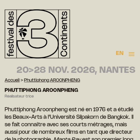
EN
20>28 NOV. 2026, NANTES
Accueil
>
Phuttiphong AROONPHENG
PHUTTIPHONG AROONPHENG
Réalisateur·trice
Phuttiphong Aroonpheng est né en 1976 et a étudié
les Beaux-Arts à l’Université Silpakorn de Bangkok. Il
se fait connaître avec ses courts métrages, mais
aussi pour de nombreux films en tant que directeur
de la photographie.
Manta Ray
est son premier long