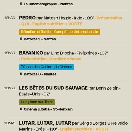
Le Cinématographe - Nantes
PEDRO
16h30
par
Natesh Hegde
• Inde • 108’
•
Présentation
•
Q/A
•
English subtitles + VOSTF
Sélection officielle - Compétition internationale
Katorza 1 - Nantes
BAYAN KO
18h30
par
Lino Brocka
• Philippines • 107’
•
Présentation
•
Dernière séance
70 ans des Cahiers du Cinéma
Katorza 6 - Nantes
LES BÊTES DU SUD SAUVAGE
18h30
par
Benh Zeitlin
•
États-Unis • 92’
Une place sur Terre
Cinéma Lutétia - St-Herblain
LUTAR, LUTAR, LUTAR
18h45
par
Sérgio Borges
&
Helvécio
Marins
• Brésil • 110’
•
English subtitles + VOSTF