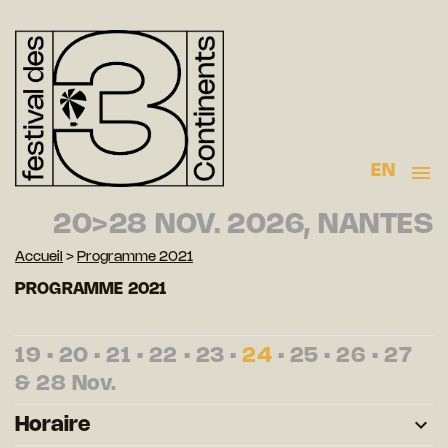
EN
20>28 NOV. 2026, NANTES
Accueil
>
Programme 2021
PROGRAMME 2021
19
•
20
•
21
•
22
•
23
•
24
•
25
•
26
•
27
&
28
Nov.
Horaire