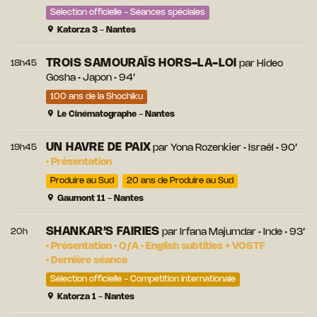
Sélection officielle - Séances spéciales
Katorza 3 - Nantes
TROIS SAMOURAÏS HORS-LA-LOI
18h45
par
Hideo
Gosha
• Japon • 94’
100 ans de la Shochiku
Le Cinématographe - Nantes
UN HAVRE DE PAIX
19h45
par
Yona Rozenkier
• Israël • 90’
•
Présentation
Produire au Sud
20 ans de Produire au Sud
Gaumont 11 - Nantes
SHANKAR’S FAIRIES
20h
par
Irfana Majumdar
• Inde • 93’
•
Présentation
•
Q/A
•
English subtitles + VOSTF
•
Dernière séance
Sélection officielle - Compétition internationale
Katorza 1 - Nantes