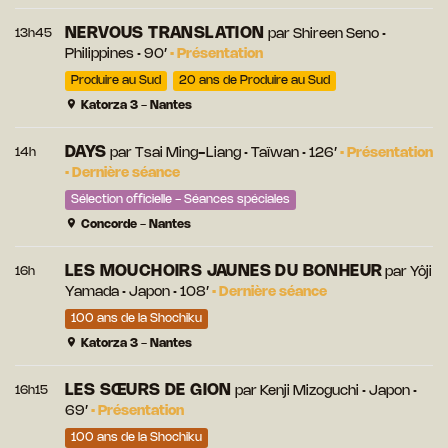
NERVOUS TRANSLATION
13h45
par
Shireen Seno
•
Philippines • 90’
•
Présentation
Produire au Sud
20 ans de Produire au Sud
Katorza 3 - Nantes
DAYS
14h
par
Tsai Ming-Liang
• Taïwan • 126’
•
Présentation
•
Dernière séance
Sélection officielle - Séances spéciales
Concorde - Nantes
LES MOUCHOIRS JAUNES DU BONHEUR
16h
par
Yôji
Yamada
• Japon • 108’
•
Dernière séance
100 ans de la Shochiku
Katorza 3 - Nantes
LES SŒURS DE GION
16h15
par
Kenji Mizoguchi
• Japon •
69’
•
Présentation
100 ans de la Shochiku