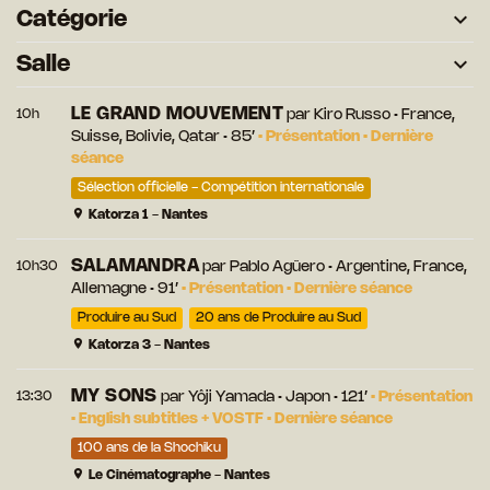
Catégorie
Salle
LE GRAND MOUVEMENT
10h
par
Kiro Russo
• France,
Suisse, Bolivie, Qatar • 85’
•
Présentation
•
Dernière
séance
Sélection officielle - Compétition internationale
Katorza 1 - Nantes
SALAMANDRA
10h30
par
Pablo Agüero
• Argentine, France,
Allemagne • 91’
•
Présentation
•
Dernière séance
Produire au Sud
20 ans de Produire au Sud
Katorza 3 - Nantes
MY SONS
13:30
par
Yôji Yamada
• Japon • 121’
•
Présentation
•
English subtitles + VOSTF
•
Dernière séance
100 ans de la Shochiku
Le Cinématographe - Nantes