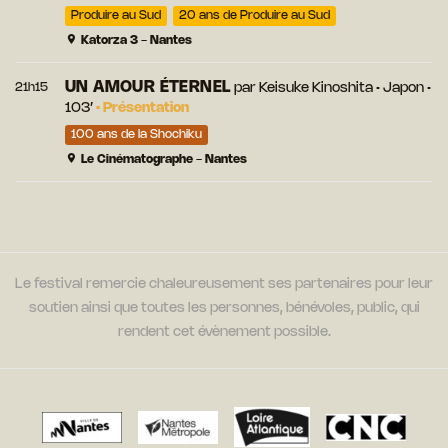
Produire au Sud
20 ans de Produire au Sud
Katorza 3 - Nantes
UN AMOUR ÉTERNEL
21h15
par
Keisuke Kinoshita
• Japon •
103’
•
Présentation
100 ans de la Shochiku
Le Cinématographe - Nantes
Le festival remercie chaleureusement ses partenaires pour leur
soutien ainsi que toutes les personnes, bénévoles, public, qui
rendent cet évènement possible.