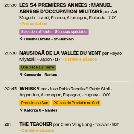
LES 54 PREMIÈRES ANNÉES : MANUEL
20h30
ABRÉGÉ D’OCCUPATION MILITAIRE
par
Avi
Mograbi
• Israël, France, Allemagne, Finlande • 110’
•
Présentation
Sélection officielle - Séances spéciales
Cinéma Lutétia - St-Herblain
NAUSICAÄ DE LA VALLÉE DU VENT
20h30
par
Hayao
Miyazaki
• Japon • 117’
•
Dernière séance
Une place sur Terre
Concorde - Nantes
WHISKY
20h45
par
Juan Pablo Rebella
&
Pablo Stoll
•
Argentine, Allemagne, Espagne, Uruguay • 100’
Produire au Sud
20 ans de Produire au Sud
Katorza 6 - Nantes
THE TEACHER
21h
par
Chen Ming Lang
• Taïwan • 92’
•
Dernière séance