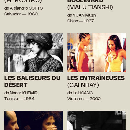
(EL ROSTRO)
BOULEVARD
(MALU TIANSHI)
de Alejandro COTTO
Salvador — 1960
de YUAN Muzhi
Chine — 1937
LES BALISEURS DU
LES ENTRAÎNEUSES
DÉSERT
(GAI NHAY)
de Nacer KHEMIR
de Le HOANG
Tunisie — 1984
Vietnam — 2002