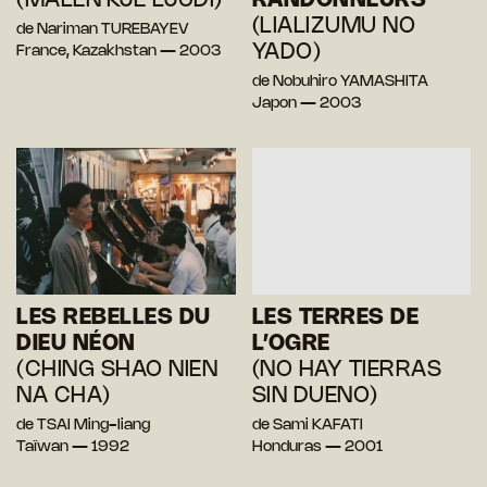
(MALEN'KJE LJUDI)
RANDONNEURS
(LIALIZUMU NO
de Nariman TUREBAYEV
YADO)
France, Kazakhstan — 2003
de Nobuhiro YAMASHITA
Japon — 2003
LES REBELLES DU
LES TERRES DE
DIEU NÉON
L’OGRE
(CHING SHAO NIEN
(NO HAY TIERRAS
NA CHA)
SIN DUENO)
de TSAI Ming-liang
de Sami KAFATI
Taïwan — 1992
Honduras — 2001