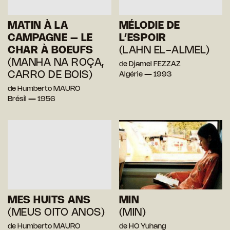
MATIN À LA
MÉLODIE DE
CAMPAGNE – LE
L’ESPOIR
CHAR À BOEUFS
(LAHN EL-ALMEL)
(MANHA NA ROÇA,
de Djamel FEZZAZ
CARRO DE BOIS)
Algérie — 1993
de Humberto MAURO
Brésil — 1956
MES HUITS ANS
MIN
(MEUS OITO ANOS)
(MIN)
de Humberto MAURO
de HO Yuhang