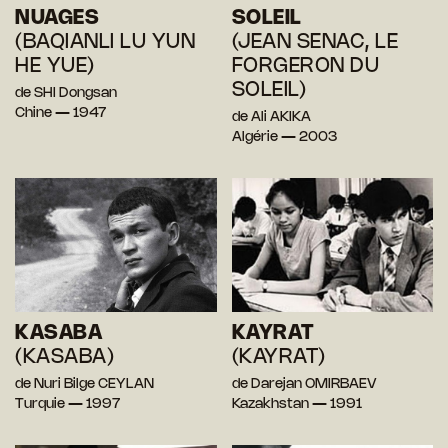
NUAGES
SOLEIL
(BAQIANLI LU YUN
(JEAN SENAC, LE
HE YUE)
FORGERON DU
SOLEIL)
de SHI Dongsan
Chine — 1947
de Ali AKIKA
Algérie — 2003
KASABA
KAYRAT
(KASABA)
(KAYRAT)
de Nuri Bilge CEYLAN
de Darejan OMIRBAEV
Turquie — 1997
Kazakhstan — 1991