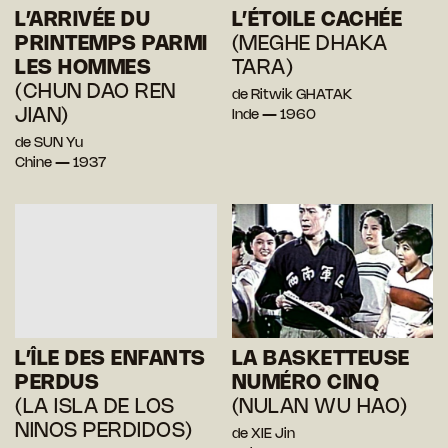
L’ARRIVÉE DU
L’ÉTOILE CACHÉE
PRINTEMPS PARMI
(MEGHE DHAKA
LES HOMMES
TARA)
(CHUN DAO REN
de Ritwik GHATAK
JIAN)
Inde — 1960
de SUN Yu
Chine — 1937
L’ÎLE DES ENFANTS
LA BASKETTEUSE
PERDUS
NUMÉRO CINQ
(LA ISLA DE LOS
(NULAN WU HAO)
NINOS PERDIDOS)
de XIE Jin