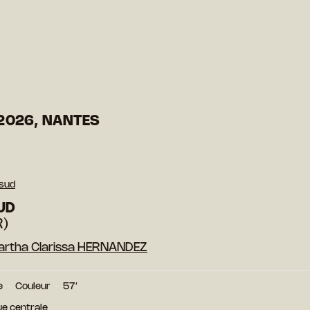
2026, NANTES
 sud
UD
R)
rtha Clarissa HERNANDEZ
e
Couleur
57′
e centrale