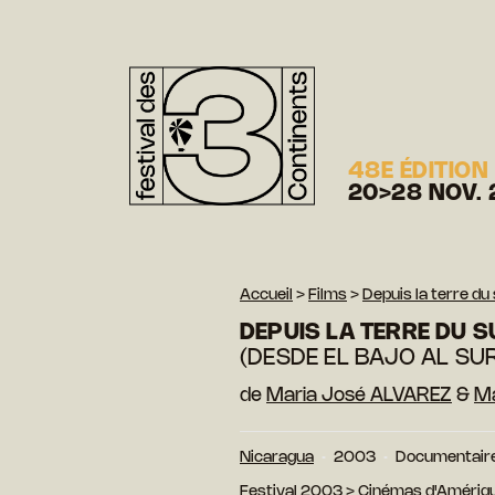
48E ÉDITION
20>28 NOV. 
Accueil
>
Films
>
Depuis la terre du
DEPUIS LA TERRE DU S
(DESDE EL BAJO AL SU
de
Maria José ALVAREZ
&
Ma
Nicaragua
2003
Documentair
Festival 2003
>
Cinémas d'Amériqu