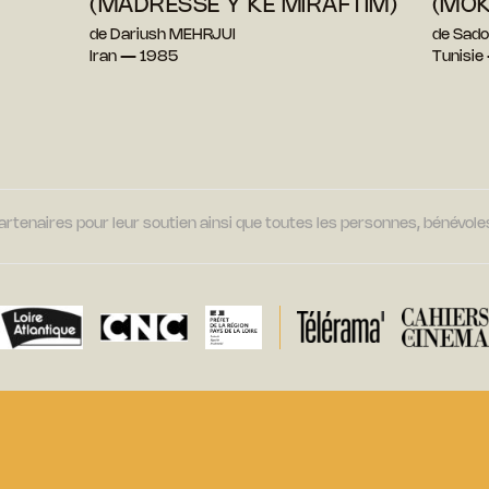
(MADRESSE Y KE MIRAFTIM)
(MOK
de Dariush MEHRJUI
de Sad
Iran — 1985
Tunisie
tenaires pour leur soutien ainsi que toutes les personnes, bénévoles