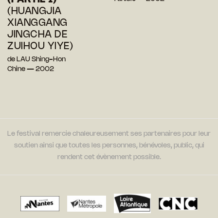
(HUANGJIA
XIANGGANG
JINGCHA DE
ZUIHOU YIYE)
de LAU Shing-Hon
Chine — 2002
Le festival remercie chaleureusement ses partenaires pour leur
soutien ainsi que toutes les personnes, bénévoles, public, qui
rendent cet évènement possible.