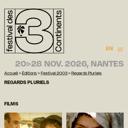
EN
20>28 NOV. 2026, NANTES
Accueil
>
Éditions
>
Festival 2003
>
Regards Pluriels
REGARDS PLURIELS
FILMS