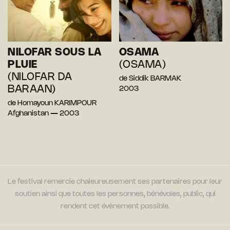
NILOFAR SOUS LA
OSAMA
PLUIE
(OSAMA)
(NILOFAR DA
de Siddik BARMAK
BARAAN)
2003
de Homayoun KARIMPOUR
Afghanistan — 2003
Le festival remercie chaleureusement ses partenaires pour leur
soutien ainsi que toutes les personnes, bénévoles, public, qui
rendent cet évènement possible.