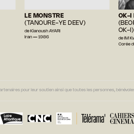
LE MONSTRE
OK-I
(TANOURE-YE DEEV)
(BEO
OK-I)
de Kianoush AYARI
Iran — 1986
de IM 
Corée 
tenaires pour leur soutien ainsi que toutes les personnes, bénévoles