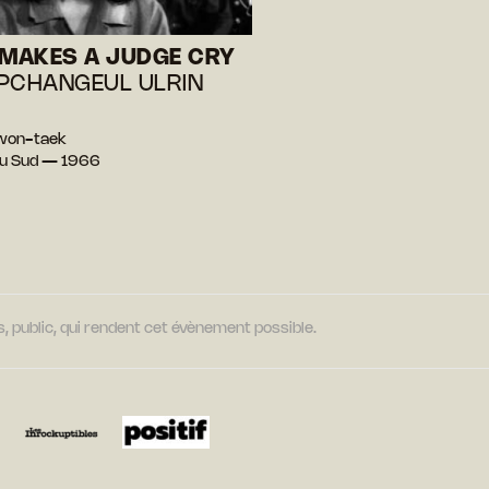
 MAKES A JUDGE CRY
PCHANGEUL ULRIN
Kwon-taek
du Sud — 1966
, public, qui rendent cet évènement possible.