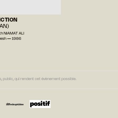
ICTION
AN)
kh NIAMAT ALI
desh — 1986
, public, qui rendent cet évènement possible.