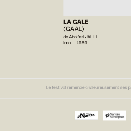
LA GALE
(GAAL)
de Abolfazl JALILI
Iran — 1989
Le festival remercie chaleureusement ses par