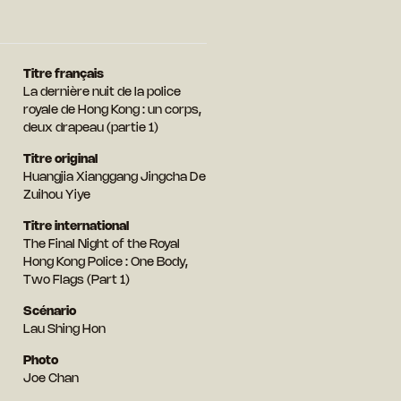
Titre français
La dernière nuit de la police
royale de Hong Kong : un corps,
deux drapeau (partie 1)
Titre original
Huangjia Xianggang Jingcha De
Zuihou Yiye
Titre international
The Final Night of the Royal
Hong Kong Police : One Body,
Two Flags (Part 1)
Scénario
Lau Shing Hon
Photo
Joe Chan