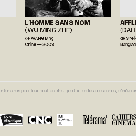
L’HOMME SANS NOM
AFFL
(WU MING ZHE)
(DAH
de WANG Bing
de Shei
Chine — 2009
Bangla
tenaires pour leur soutien ainsi que toutes les personnes, bénévoles