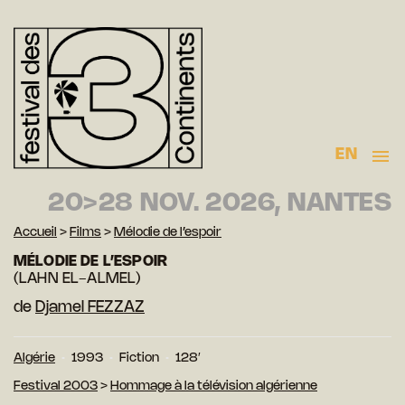
EN
20>28 NOV. 2026, NANTES
Accueil
>
Films
>
Mélodie de l’espoir
MÉLODIE DE L’ESPOIR
(LAHN EL-ALMEL)
de
Djamel FEZZAZ
Algérie
1993
Fiction
128′
Festival 2003
>
Hommage à la télévision algérienne