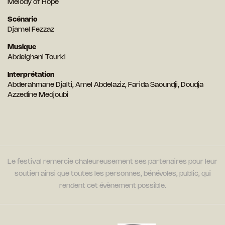
Melody of Hope
Scénario
Djamel Fezzaz
Musique
Abdelghani Tourki
Interprétation
Abderahmane Djalti, Amel Abdelaziz, Farida Saoundji, Doudja
Azzedine Medjoubi
Le festival remercie chaleureusement ses partenaires pour leur
soutien ainsi que toutes les personnes, bénévoles, public, qui
rendent cet évènement possible.