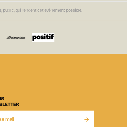
, public, qui rendent cet évènement possible.
US
SLETTER