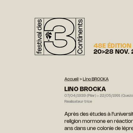
48E ÉDITION
20>28 NOV. 
Accueil
>
Lino BROCKA
LINO BROCKA
07/04/1939 (Pilar) › 22/05/1991 (Quezo
Réalisateur·trice
Après des études à l’universit
religion mormone en réaction
ans dans une colonie de lépr