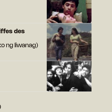
iffes des
ko ng liwanag)
)