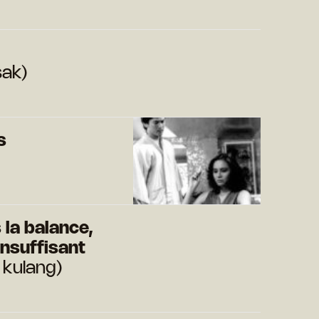
sak)
s
 la balance,
insuffisant
 kulang)