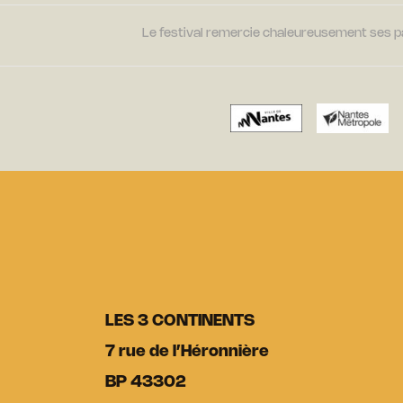
Le festival remercie chaleureusement ses par
LES 3 CONTINENTS
7 rue de l’Héronnière
BP 43302