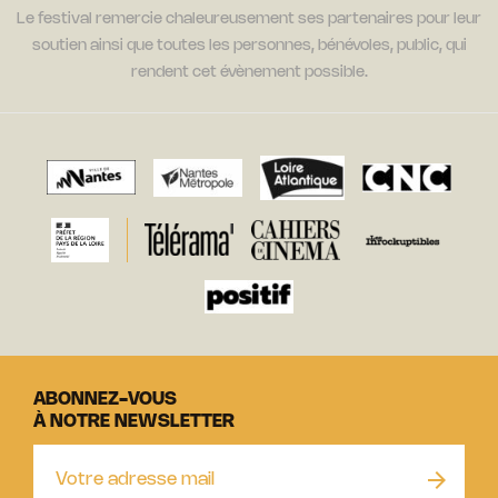
Le festival remercie chaleureusement ses partenaires pour leur
soutien ainsi que toutes les personnes, bénévoles, public, qui
rendent cet évènement possible.
ABONNEZ-VOUS
À NOTRE NEWSLETTER