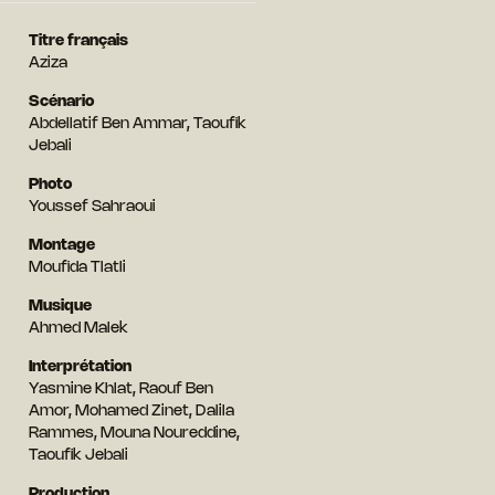
Titre français
Aziza
Scénario
Abdellatif Ben Ammar, Taoufik
Jebali
Photo
Youssef Sahraoui
Montage
Moufida Tlatli
Musique
Ahmed Malek
Interprétation
Yasmine Khlat, Raouf Ben
Amor, Mohamed Zinet, Dalila
Rammes, Mouna Noureddine,
Taoufik Jebali
Production