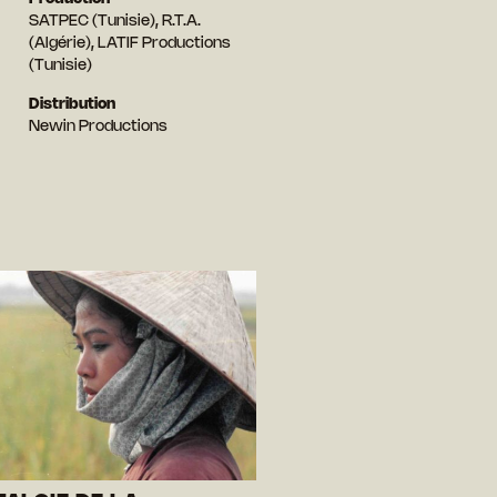
SATPEC (Tunisie), R.T.A.
(Algérie), LATIF Productions
(Tunisie)
Distribution
Newin Productions