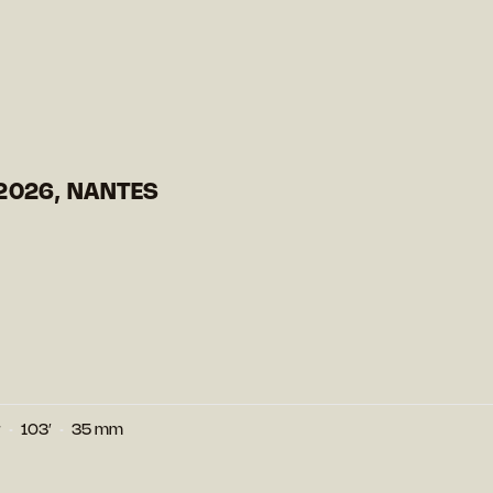
2026, NANTES
r
103′
35 mm