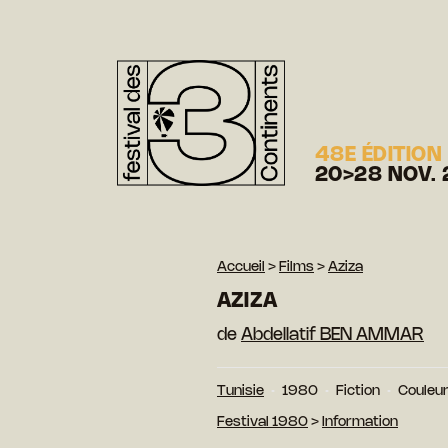
48E ÉDITION
20>28 NOV. 
Accueil
>
Films
>
Aziza
AZIZA
de
Abdellatif BEN AMMAR
Tunisie
1980
Fiction
Couleu
Festival 1980
>
Information