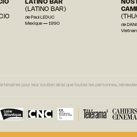
CIO
LATINO BAR
NOST
(LATINO BAR)
CAM
CIO
(THU
de Paul LEDUC
Mexique — 1990
de DAN
Vietna
tenaires pour leur soutien ainsi que toutes les personnes, bénévoles