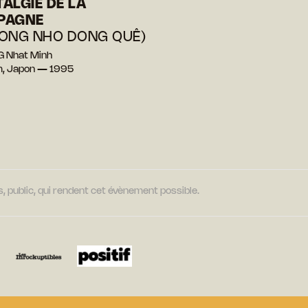
ALGIE DE LA
PAGNE
ONG NHO DONG QUÊ)
G Nhat Minh
m, Japon — 1995
, public, qui rendent cet évènement possible.