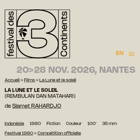
EN
20>28 NOV. 2026, NANTES
Accueil
>
Films
>
La Lune et le soleil
LA LUNE ET LE SOLEIL
(REMBULAN DAN MATAHARI)
de
Slamet RAHARDJO
Indonésie
1980
Fiction
Couleur
100′
35 mm
Festival 1980
>
Compétition officielle