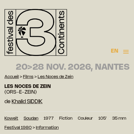
EN
20>28 NOV. 2026, NANTES
Accueil
>
Films
>
Les Noces de Zein
LES NOCES DE ZEIN
(ORS-E-ZEIN)
de
Khalid SIDDIK
Koweit
Soudan
1977
Fiction
Couleur
105′
35 mm
Festival 1980
>
Information