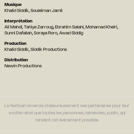
Musique
Khalid Siddik, Souleiman Jamil
Interprétation
Ali Mahdi, Tahiya Zarroug, Ebrahim Salahi, Mohamad Kheiri,
Sunni Dafallah, Soraya Roro, Awad Siddig
Production
Khalid Siddik, Siddik Productions
Distribution
Newin Productions
Le festival remercie chaleureusement ses partenaires pour leur
soutien ainsi que toutes les personnes, bénévoles, public, qui
rendent cet évènement possible.