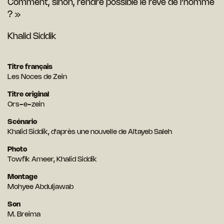
Comment, sinon, rendre possible le rêve de l’homme
? »
Khalid Siddik
Titre français
Les Noces de Zein
Titre original
Ors-e-zein
Scénario
Khalid Siddik, d'après une nouvelle de Altayeb Saleh
Photo
Towfik Ameer, Khalid Siddik
Montage
Mohyee Abduljawab
Son
M. Breima