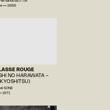
 Fernando BOTTIA
ie — 1986
LASSE ROUGE
SHI NO HARAWATA -
 KYOSHITSU)
ei SONE
— 1971