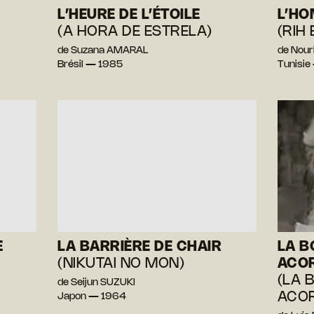
L’HEURE DE L’ÉTOILE
L’HO
(A HORA DE ESTRELA)
(RIH
de Suzana AMARAL
de Nour
Brésil — 1985
Tunisie
E
LA BARRIÈRE DE CHAIR
LA B
(NIKUTAI NO MON)
ACO
(LA 
de Seijun SUZUKI
ACOR
Japon — 1964