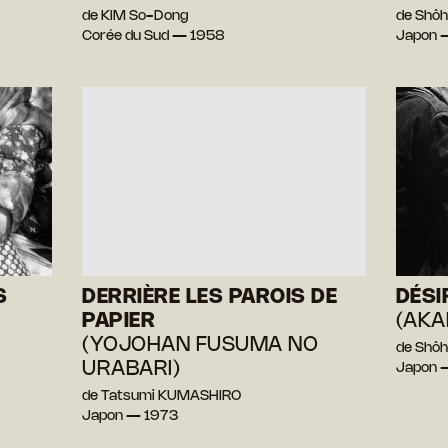
de KIM So-Dong
de Shô
Corée du Sud — 1958
Japon 
S
DERRIÈRE LES PAROIS DE
DÉSI
PAPIER
(AKA
(YOJOHAN FUSUMA NO
de Shô
URABARI)
Japon 
de Tatsumi KUMASHIRO
Japon — 1973