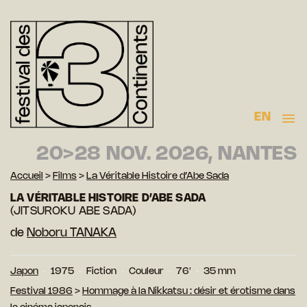
EN
20>28 NOV. 2026, NANTES
Accueil
>
Films
>
La Véritable Histoire d’Abe Sada
LA VÉRITABLE HISTOIRE D’ABE SADA
(JITSUROKU ABE SADA)
de
Noboru TANAKA
Japon
1975
Fiction
Couleur
76′
35 mm
Festival 1986
>
Hommage à la Nikkatsu : désir et érotisme dans