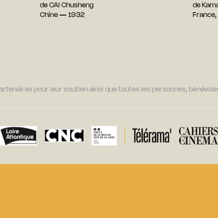
de CAI Chusheng
de Kam
Chine — 1932
France,
tenaires pour leur soutien ainsi que toutes les personnes, bénévoles