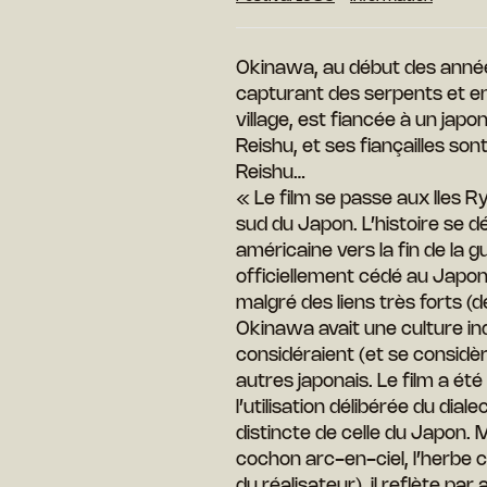
Okinawa, au début des années
capturant des serpents et en 
village, est fiancée à un jap
Reishu, et ses fiançailles so
Reishu…
« Le film se passe aux Iles R
sud du Japon. L’histoire se d
américaine vers la fin de la g
officiellement cédé au Japon
malgré des liens très forts (
Okinawa avait une culture in
considéraient (et se considè
autres japonais. Le film a ét
l’utilisation délibérée du dial
distincte de celle du Japon. M
cochon arc-en-ciel, l’herbe 
du réalisateur), il reflète p