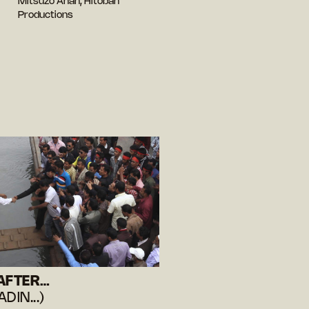
Mitsuzo Anan, Hitoban
Productions
AFTER…
DIN...)