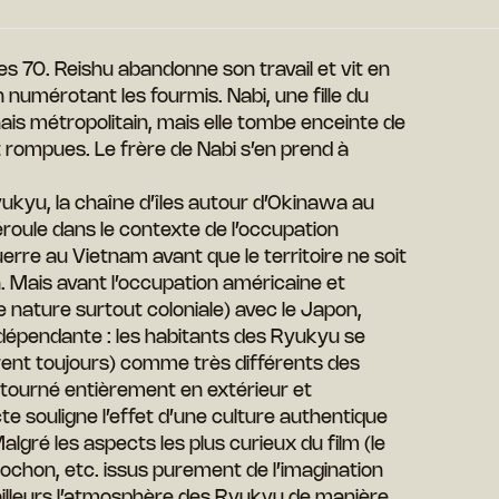
 70. Reishu abandonne son travail et vit en
numérotant les fourmis. Nabi, une fille du
onais métropolitain, mais elle tombe enceinte de
nt rompues. Le frère de Nabi s’en prend à
yukyu, la chaîne d’îles autour d’Okinawa au
éroule dans le contexte de l’occupation
uerre au Vietnam avant que le territoire ne soit
. Mais avant l’occupation américaine et
de nature surtout coloniale) avec le Japon,
dépendante : les habitants des Ryukyu se
rent toujours) comme très différents des
é tourné entièrement en extérieur et
ecte souligne l’effet d’une culture authentique
algré les aspects les plus curieux du film (le
cochon, etc. issus purement de l’imagination
ar ailleurs l’atmosphère des Ryukyu de manière