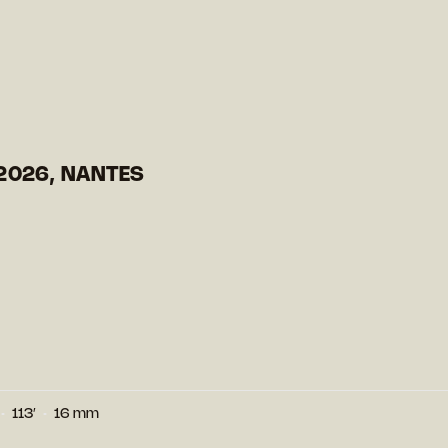
2026, NANTES
113′
16 mm