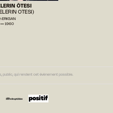
LERIN ÖTESI
ELERIN OTESI)
in ERKSAN
e — 1960
, public, qui rendent cet évènement possible.