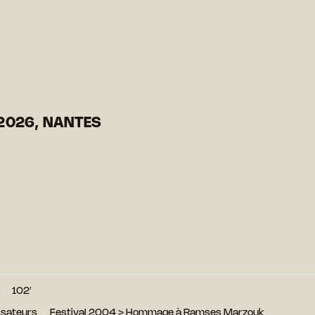
2026, NANTES
102′
isateurs
Festival 2004
>
Hommage à Ramses Marzouk