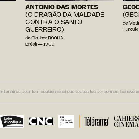
ANTONIO DAS MORTES
GECE
(O DRAGÃO DA MALDADE
(GEC
CONTRA O SANTO
de Met
GUERREIRO)
Turqui
de Glauber ROCHA
Brésil — 1969
tenaires pour leur soutien ainsi que toutes les personnes, bénévoles