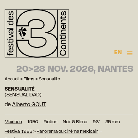
EN
20>28 NOV. 2026, NANTES
Accueil
>
Films
>
Sensualité
SENSUALITÉ
(SENSUALIDAD)
de
Alberto GOUT
Mexique
1950
Fiction
Noir & Blanc
96′
35 mm
Festival 1983
>
Panorama du cinéma mexicain