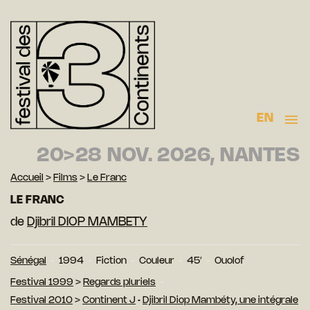
EN
20>28 NOV. 2026, NANTES
Accueil
>
Films
>
Le Franc
LE FRANC
de
Djibril DIOP MAMBETY
Sénégal
1994
Fiction
Couleur
45′
Ouolof
Festival 1999
>
Regards pluriels
Festival 2010
>
Continent J
•
Djibril Diop Mambéty, une intégrale