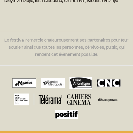
Dieye Ma Dieye, Issa Cissokho, Aminta Fall, Moussa N’Diaye
Le festival remercie chaleureusement ses partenaires pour leur
soutien ainsi que toutes les personnes, bénévoles, public, qui
rendent cet évènement possible.