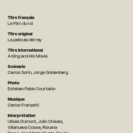
Titre français
Le Film du roi
Titre original
La película del rey
Titre international
A King and His Movie
Scénario
Carlos Sorin, Jorge Goldenberg
Photo
Esteban Pablo Courtalón
Musique
Carlos Franzetti
Interprétation
Ulises Dumont, Julio Chávez,
Villanueva Cosse, Roxana