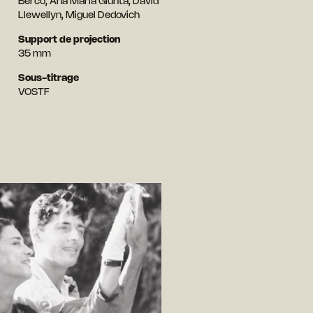
Berco, Ana Maria Giunta, David
Llewellyn, Miguel Dedovich
Support de projection
35 mm
Sous-titrage
VOSTF