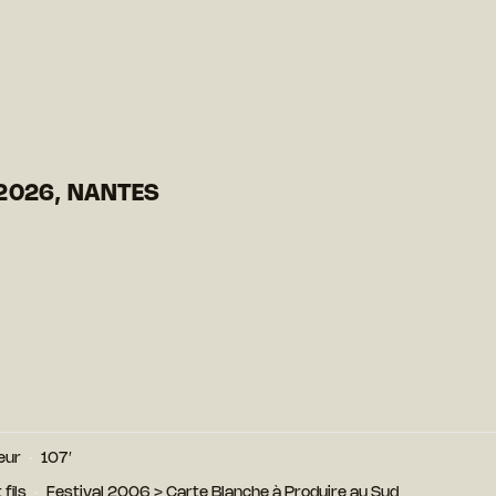
2026, NANTES
eur
107′
fils
Festival 2006
>
Carte Blanche à Produire au Sud