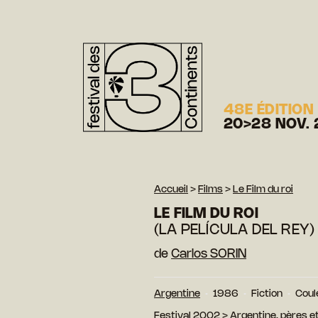
48E ÉDITION
20>28 NOV. 
Accueil
>
Films
>
Le Film du roi
LE FILM DU ROI
(LA PELÍCULA DEL REY)
de
Carlos SORIN
Argentine
1986
Fiction
Coul
Festival 2002
>
Argentine, pères et 