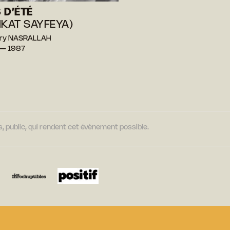
 D’ÉTÉ
IKAT SAYFEYA)
sry NASRALLAH
 — 1987
, public, qui rendent cet évènement possible.