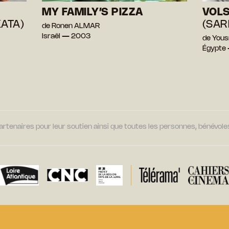
MY FAMILY’S PIZZA
VOLS
KATA)
(SAR
de Ronen ALMAR
Israël — 2003
de You
Égypte
tenaires pour leur soutien ainsi que toutes les personnes, bénévoles