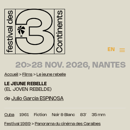
EN
20>28 NOV. 2026, NANTES
Accueil
>
Films
>
Le jeune rebelle
LE JEUNE REBELLE
(EL JOVEN REBELDE)
de
Julio Garcia ESPINOSA
Cuba
1961
Fiction
Noir & Blanc
83′
35 mm
Festival 1989
>
Panorama du cinéma des Caraïbes