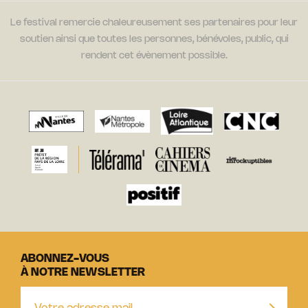
Le festival remercie chaleureusement ses partenaires pour leur
soutien ainsi que toutes les personnes, bénévoles, public, qui
rendent cet évènement possible.
ABONNEZ-VOUS
À NOTRE NEWSLETTER