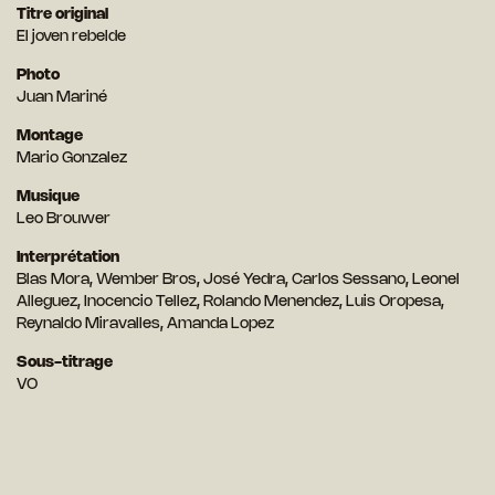
Titre original
El joven rebelde
Photo
Juan Mariné
Montage
Mario Gonzalez
Musique
Leo Brouwer
Interprétation
Blas Mora, Wember Bros, José Yedra, Carlos Sessano, Leonel
Alleguez, Inocencio Tellez, Rolando Menendez, Luis Oropesa,
Reynaldo Miravalles, Amanda Lopez
Sous-titrage
VO