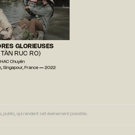
RES GLORIEUSES
 TÀN RUC RO)
THAC Chuyên
, Singapour, France — 2022
, public, qui rendent cet évènement possible.