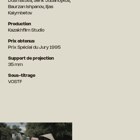
Dusmatova, Serik Jubandykov,
Baurzan Ishpanov, lljas
Kalymbetov
Production
Kazakhfilm Studio
Prix obtenus
Prix Spécial du Jury 1995
Support de projection
35 mm
Sous-titrage
VOSTF