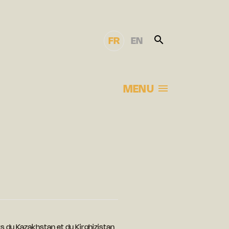
FR
EN
MENU
s du Kazakhstan et du Kirghizistan