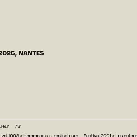
2026, NANTES
uleur
73′
ival 1998
>
Hommage aux réalisateurs
Festival 2001
>
Les auteur