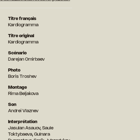
Titre français
Kardiogramma
Titre original
Kardiogramma
Scénario
Darejan Omirbaev
Photo
Boris Troshev
Montage
Rima Beljakova
Son
Andrei Vlaznev
Interprétation
Jasulan Asauov, Saule
Toktybaeva, Gulnara