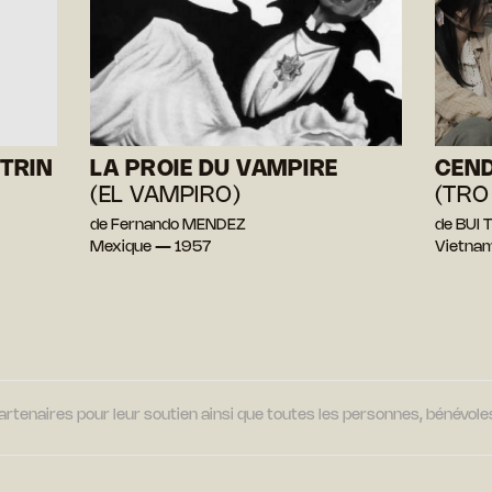
ÉTRIN
LA PROIE DU VAMPIRE
CEND
(EL VAMPIRO)
(TRO
de Fernando MENDEZ
de BUI 
Mexique — 1957
Vietnam
tenaires pour leur soutien ainsi que toutes les personnes, bénévoles