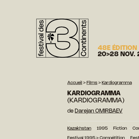
48E ÉDITION
20>28 NOV. 
Accueil
>
Films
>
Kardiogramma
KARDIOGRAMMA
(KARDIOGRAMMA)
de
Darejan OMIRBAEV
Kazakhstan
1995
Fiction
Co
Festival 1995
>
Compétition
Fest