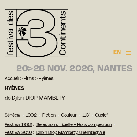
EN
20>28 NOV. 2026, NANTES
Accueil
>
Films
>
Hyènes
HYÈNES
de
Djibril DIOP MAMBETY
Sénégal
1992
Fiction
Couleur
113′
Ouolof
Festival 1992
>
Sélection officielle - Hors compétition
Festival 2010
>
Djibril Diop Mambéty, une intégrale