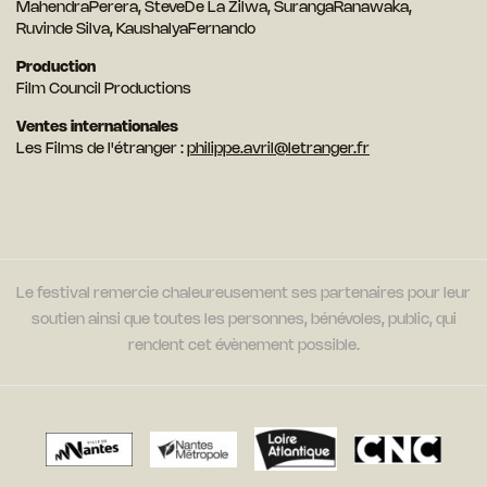
MahendraPerera, SteveDe La Zilwa, SurangaRanawaka,
Ruvinde Silva, KaushalyaFernando
Production
Film Council Productions
Ventes internationales
Les Films de l'étranger :
philippe.avril@letranger.fr
Le festival remercie chaleureusement ses partenaires pour leur
soutien ainsi que toutes les personnes, bénévoles, public, qui
rendent cet évènement possible.