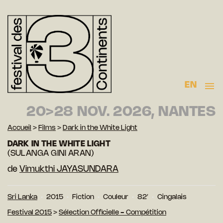
EN
20>28 NOV. 2026, NANTES
Accueil
>
Films
>
Dark in the White Light
DARK IN THE WHITE LIGHT
(SULANGA GINI ARAN)
de
Vimukthi JAYASUNDARA
Sri Lanka
2015
Fiction
Couleur
82′
Cingalais
Festival 2015
>
Sélection Officielle - Compétition