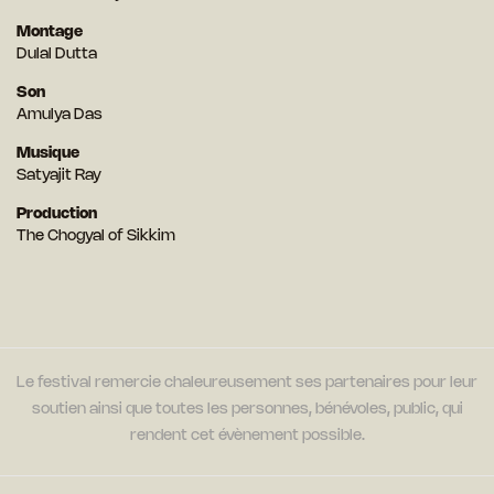
Montage
Dulal Dutta
Son
Amulya Das
Musique
Satyajit Ray
Production
The Chogyal of Sikkim
Le festival remercie chaleureusement ses partenaires pour leur
soutien ainsi que toutes les personnes, bénévoles, public, qui
rendent cet évènement possible.