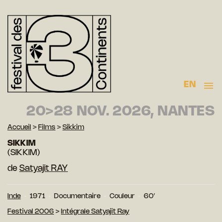
EN
20>28 NOV. 2026, NANTES
Accueil
>
Films
>
Sikkim
SIKKIM
(SIKKIM)
de
Satyajit RAY
Inde
1971
Documentaire
Couleur
60′
Festival 2006
>
Intégrale Satyajit Ray