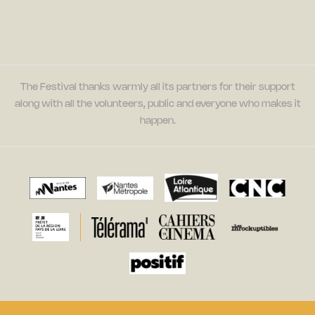
The Festival thanks warmly all its partners for their support
along with all the volunteers, public and everyone who makes it
happen.