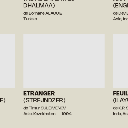
DHALMAA)
(ENG
de Borhane ALAOUIE
de Dev
Tunisie
Asie, I
ETRANGER
FEUI
E)
(STREJNDZER)
(ILA
de Timur SULEIMENOV
de K.P. 
Asie, Kazakhstan — 1994
Inde, A