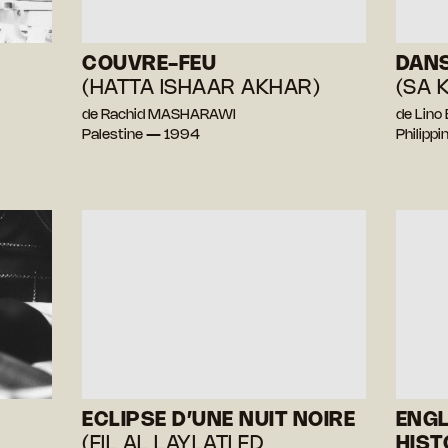
COUVRE-FEU
DANS
(HATTA ISHAAR AKHAR)
(SA 
de Rachid MASHARAWI
de Lin
Palestine — 1994
Philipp
ECLIPSE D’UNE NUIT NOIRE
ENGL
(FIL AL LAYLATI ED
HIST