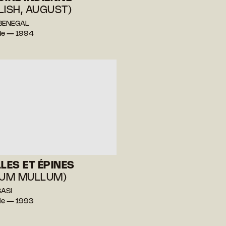
LISH, AUGUST)
 BENEGAL
nde — 1994
LLES ET ÉPINES
YUM MULLUM)
SASI
sie — 1993