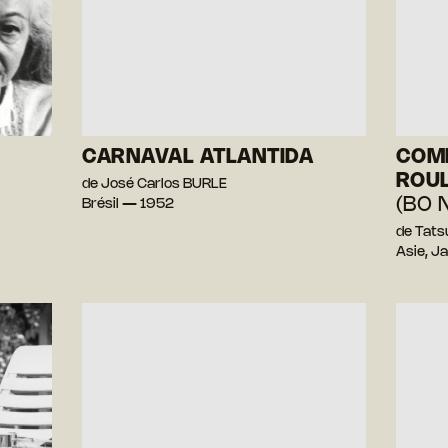
CARNAVAL ATLANTIDA
COMM
ROU
de José Carlos BURLE
(BO 
Brésil — 1952
de Tat
Asie, J