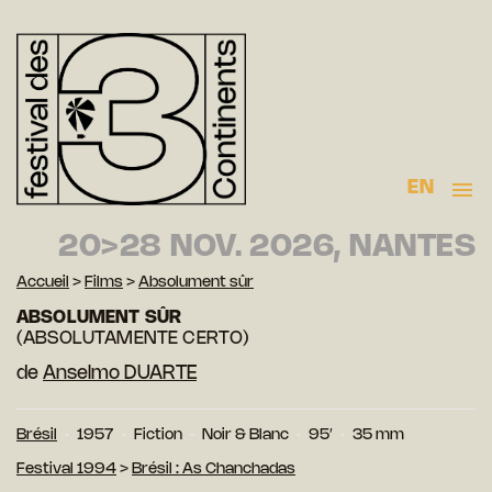
EN
20>28 NOV. 2026, NANTES
Accueil
>
Films
>
Absolument sûr
ABSOLUMENT SÛR
(ABSOLUTAMENTE CERTO)
de
Anselmo DUARTE
Brésil
1957
Fiction
Noir & Blanc
95′
35 mm
Festival 1994
>
Brésil : As Chanchadas