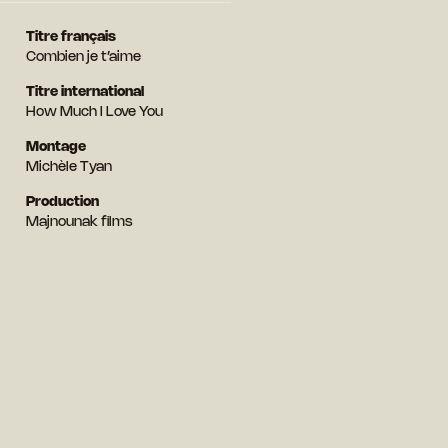
Titre français
Combien je t’aime
Titre international
How Much I Love You
Montage
Michèle Tyan
Production
Majnounak films