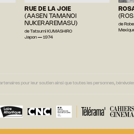
RUE DE LA JOIE
ROS
(AASEN TAMANOI
(ROS
NUKERAREMASU)
de Rob
Mexiqu
de Tatsumi KUMASHIRO
Japon — 1974
tenaires pour leur soutien ainsi que toutes les personnes, bénévoles