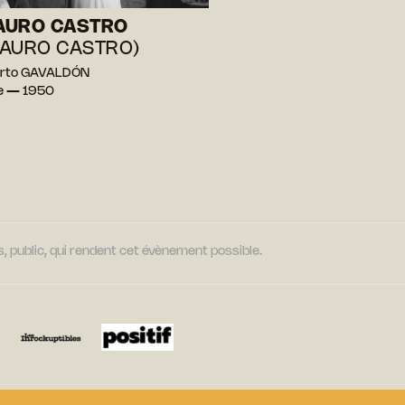
AURO CASTRO
AURO CASTRO)
erto GAVALDÓN
e — 1950
, public, qui rendent cet évènement possible.