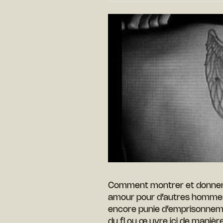
Comment montrer et donner 
amour pour d’autres hommes 
encore punie d’emprisonneme
du fl ou œ uvre ici de manièr