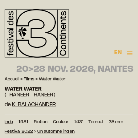
EN
20>28 NOV. 2026, NANTES
Accueil
>
Films
>
Water Water
WATER WATER
(THANEER THANEER)
de
K. BALACHANDER
Inde
1981
Fiction
Couleur
143′
Tamoul
35 mm
Festival 2022
>
Un automne indien