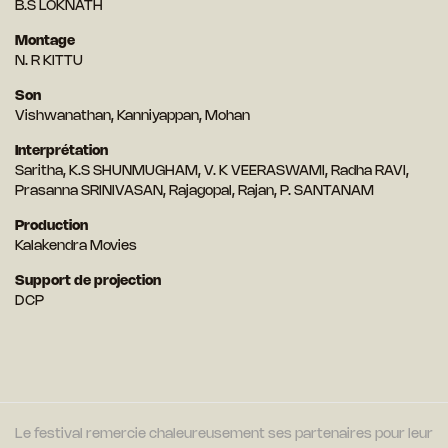
B.S LOKNATH
Montage
N. R KITTU
Son
Vishwanathan, Kanniyappan, Mohan
Interprétation
Saritha, K.S SHUNMUGHAM, V. K VEERASWAMI, Radha RAVI,
Prasanna SRINIVASAN, Rajagopal, Rajan, P. SANTANAM
Production
Kalakendra Movies
Support de projection
DCP
Le festival remercie chaleureusement ses partenaires pour leur