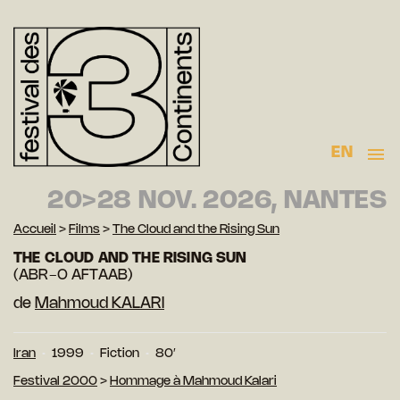
EN
20>28 NOV. 2026, NANTES
Accueil
>
Films
>
The Cloud and the Rising Sun
THE CLOUD AND THE RISING SUN
(ABR-O AFTAAB)
de
Mahmoud KALARI
Iran
1999
Fiction
80′
Festival 2000
>
Hommage à Mahmoud Kalari