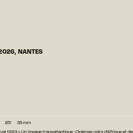
2026, NANTES
85′
35 mm
ival 1993
>
Un Voyage transatlantique : Cinémas noirs d'Afrique et 