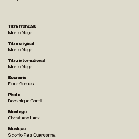
Titre français
Mortu Nega
Titre original
Mortu Nega
Titre international
Mortu Nega
Scénario
Flora Gomes
Photo
Dominique Gentil
Montage
Christiane Lack
Musique
Sidonio Pais Quaresma,