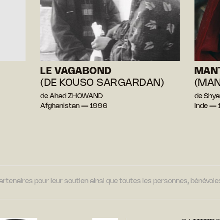
LE VAGABOND
MAN
(DE KOUSO SARGARDAN)
(MA
de Ahad ZHOWAND
de Shy
Afghanistan — 1996
Inde —
tenaires pour leur soutien ainsi que toutes les personnes, bénévoles