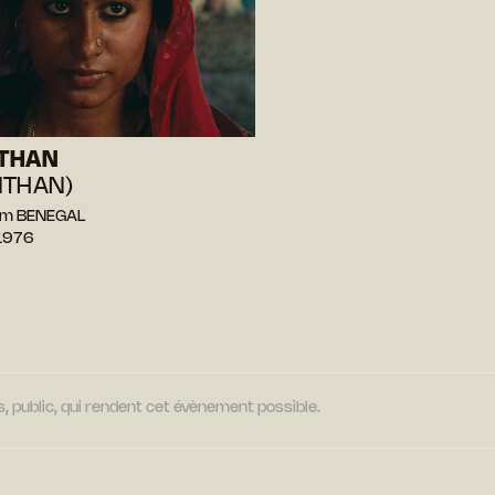
THAN
NTHAN)
am BENEGAL
 1976
, public, qui rendent cet évènement possible.