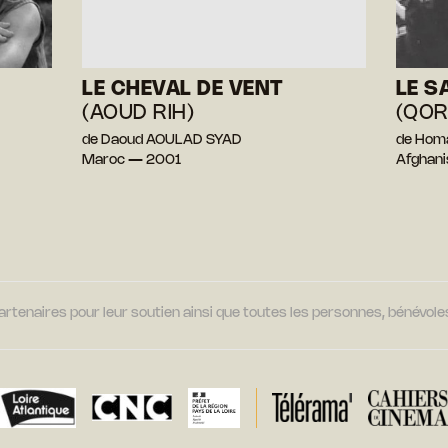
LE CHEVAL DE VENT
LE S
(AOUD RIH)
(QOR
de Daoud AOULAD SYAD
de Hom
Maroc — 2001
Afghan
tenaires pour leur soutien ainsi que toutes les personnes, bénévoles