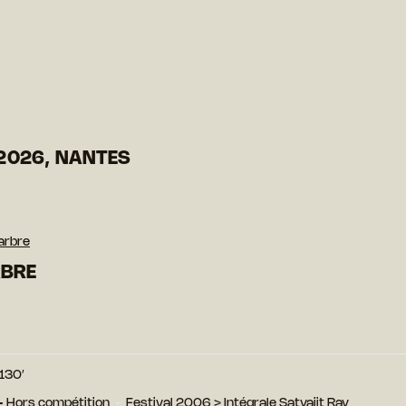
2026, NANTES
arbre
RBRE
130′
e - Hors compétition
Festival 2006
>
Intégrale Satyajit Ray