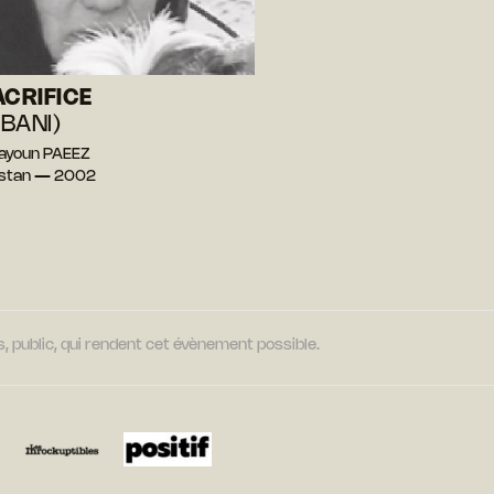
ACRIFICE
BANI)
ayoun PAEEZ
istan — 2002
, public, qui rendent cet évènement possible.