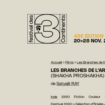
48E ÉDITION
20>28 NOV. 
Accueil
>
Films
>
Les Branches de l’
LES BRANCHES DE L’A
(SHAKHA PROSHAKHA)
de
Satyajit RAY
Inde
1990
Fiction
Couleur
Festival 1990
>
Sélection officiell