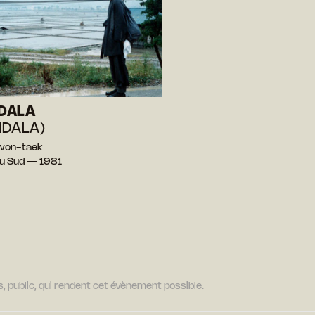
DALA
DALA)
Kwon-taek
u Sud — 1981
, public, qui rendent cet évènement possible.