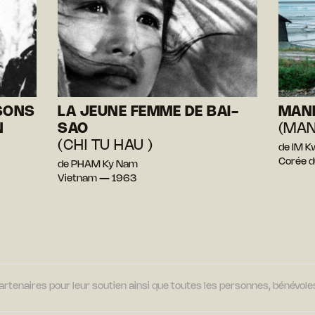
SONS
LA JEUNE FEMME DE BAI-
MAN
N
SAO
(MAN
(CHI TU HAU )
de IM 
Corée d
de PHAM Ky Nam
Vietnam — 1963
tenaires pour leur soutien ainsi que toutes les personnes, bénévoles