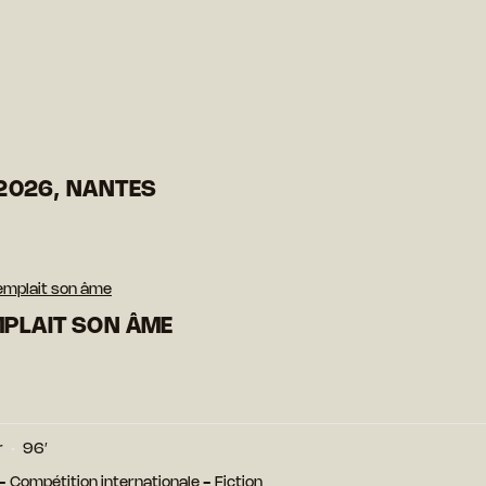
2026, NANTES
templait son âme
MPLAIT SON ÂME
r
96′
e - Compétition internationale - Fiction