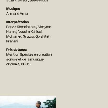
Stuart Wilson, Steve Higgs
Musique
Armand Amar
Interprétation
Parviz Shaminkhou, Maryam
Hamid, Nessim Kahloul,
Mohamed Grayaa, Golshiteh
Frahani
Prix obtenus
Mention Spéciale en création
sonore et de la musique
originale, 2005