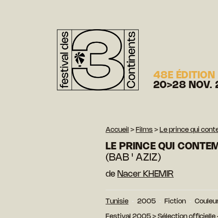
48E ÉDITION
20>28 NOV. 
Accueil
>
Films
>
Le prince qui con
LE PRINCE QUI CONTE
(BAB ' AZIZ)
de
Nacer KHEMIR
Tunisie
2005
Fiction
Couleu
Festival 2005
>
Sélection officiell