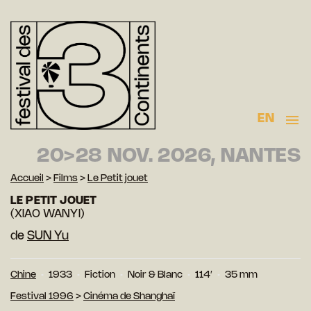
EN
20>28 NOV. 2026, NANTES
Accueil
>
Films
>
Le Petit jouet
LE PETIT JOUET
(XIAO WANYI)
de
SUN Yu
Chine
1933
Fiction
Noir & Blanc
114′
35 mm
Festival 1996
>
Cinéma de Shanghaï