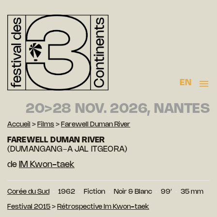
EN
20>28 NOV. 2026, NANTES
Accueil
>
Films
>
Farewell Duman River
FAREWELL DUMAN RIVER
(DUMANGANG-A JAL ITGEORA)
de
IM Kwon-taek
Corée du Sud
1962
Fiction
Noir & Blanc
99′
35 mm
Festival 2015
>
Rétrospective Im Kwon-taek