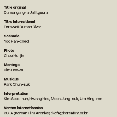
Titre original
Dumangang-a Jal Itgeora
Titre international
Farewell Duman River
Scénario
Yoo Han-cheol
Photo
Choe Ho-jin
Montage
Kim Hee-su
Musique
Park Chun-suk
Interprétation
Kim Seok-hun, Hwang Hae, Moon Jung-suk, Um Aing-ran
Ventes internationales
KOFA (Korean Film Archive) :
kofa@koreafilm.or.kr