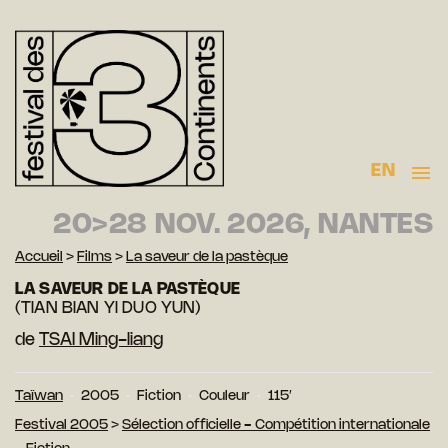
EN
20>28 NOV. 2026, NANTES
Accueil
>
Films
>
La saveur de la pastèque
LA SAVEUR DE LA PASTÈQUE
(TIAN BIAN YI DUO YUN)
de
TSAI Ming-liang
Taïwan
2005
Fiction
Couleur
115′
Festival 2005
>
Sélection officielle - Compétition internationale