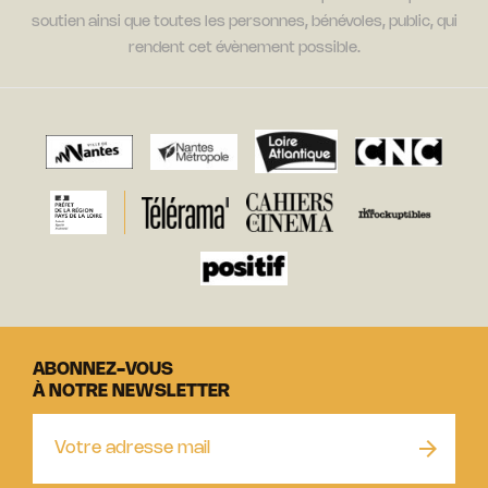
soutien ainsi que toutes les personnes, bénévoles, public, qui
rendent cet évènement possible.
ABONNEZ-VOUS
À NOTRE NEWSLETTER