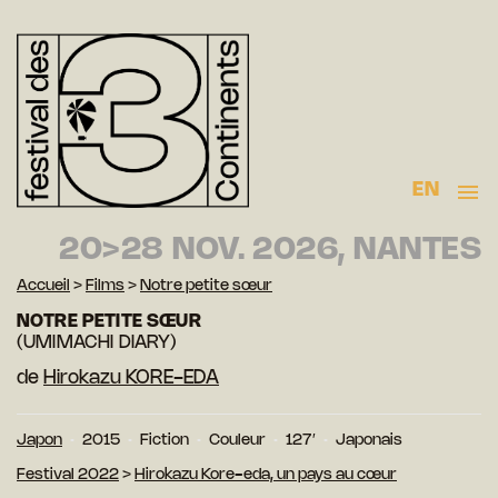
EN
20>28 NOV. 2026, NANTES
Accueil
>
Films
>
Notre petite sœur
NOTRE PETITE SŒUR
(UMIMACHI DIARY)
de
Hirokazu KORE-EDA
Japon
2015
Fiction
Couleur
127′
Japonais
Festival 2022
>
Hirokazu Kore-eda, un pays au cœur