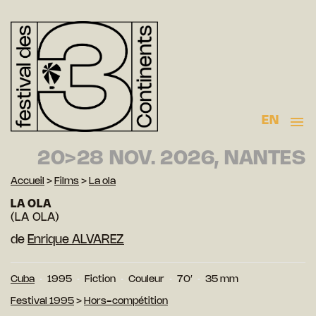
EN
20>28 NOV. 2026, NANTES
Accueil
>
Films
>
La ola
LA OLA
(LA OLA)
de
Enrique ALVAREZ
Cuba
1995
Fiction
Couleur
70′
35 mm
Festival 1995
>
Hors-compétition