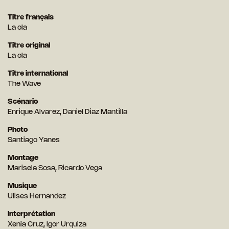
Titre français
La ola
Titre original
La ola
Titre international
The Wave
Scénario
Enrique Alvarez, Daniel Diaz Mantilla
Photo
Santiago Yanes
Montage
Marisela Sosa, Ricardo Vega
Musique
Ulises Hernandez
Interprétation
Xenia Cruz, Igor Urquiza