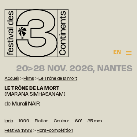
EN
20>28 NOV. 2026, NANTES
Accueil
>
Films
>
Le Trône de la mort
LE TRÔNE DE LA MORT
(MARANA SIMHASANAM)
de
Murali NAIR
Inde
1999
Fiction
Couleur
60′
35 mm
Festival 1999
>
Hors-compétition