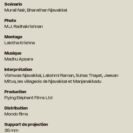
Scénario
Murali Nair, Bharathan Njavakkal
Photo
M.J. Radhakrishnan
Montage
Lalotha Krishna
Musique
Madhu Apsara
Interprétation
Vishwas Njavakkal, Lakshmi Raman, Suhas Thayat, Jeevan
Mitva, les villageois de Njavakkal et Manjanakkadu
Production
Flying Eléphant Films Ltd
Distribution
Mondo films
Support de projection
35 mm