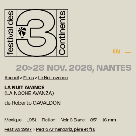
EN
20>28 NOV. 2026, NANTES
Accueil
>
Films
>
La Nuit avance
LA NUIT AVANCE
(LA NOCHE AVANZA)
de
Roberto GAVALDÓN
Mexique
1951
Fiction
Noir & Blanc
85′
16 mm
Festival 1997
>
Pedro Armendariz, père et fils