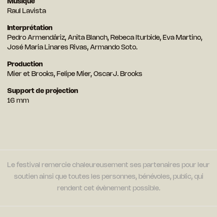
Musique
Raul Lavista
Interprétation
Pedro Armendâriz, Anita Blanch, Rebeca Iturbide, Eva Martino,
José Maria Linares Rivas, Armando Soto.
Production
Mier et Brooks, Felipe Mier, OscarJ. Brooks
Support de projection
16 mm
Le festival remercie chaleureusement ses partenaires pour leur
soutien ainsi que toutes les personnes, bénévoles, public, qui
rendent cet évènement possible.