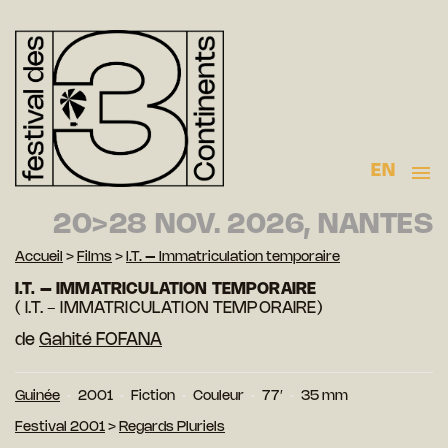
EN
20>28 NOV. 2026, NANTES
Accueil
>
Films
>
I.T. – Immatriculation temporaire
I.T. – IMMATRICULATION TEMPORAIRE
( I.T. - IMMATRICULATION TEMPORAIRE)
de
Gahité FOFANA
Guinée
2001
Fiction
Couleur
77′
35 mm
Festival 2001
>
Regards Pluriels