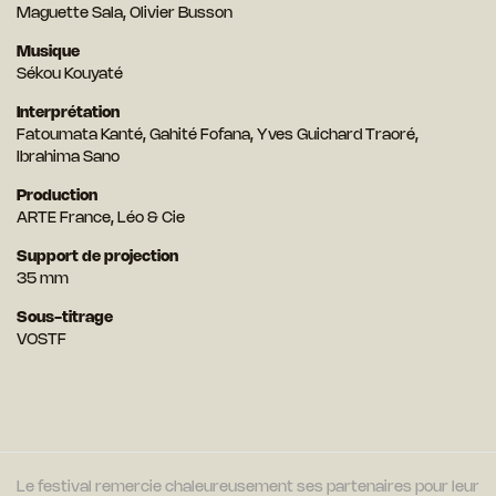
Maguette Sala, Olivier Busson
Musique
Sékou Kouyaté
Interprétation
Fatoumata Kanté, Gahité Fofana, Yves Guichard Traoré,
Ibrahima Sano
Production
ARTE France, Léo & Cie
Support de projection
35 mm
Sous-titrage
VOSTF
Le festival remercie chaleureusement ses partenaires pour leur