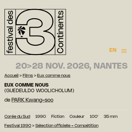
EN
20>28 NOV. 2026, NANTES
Accueil
>
Films
>
Eux comme nous
EUX COMME NOUS
(GUEDEULDO WOOLICHOLUM)
de
PARK Kwang-soo
Corée du Sud
1990
Fiction
Couleur
100′
35 mm
Festival 1990
>
Sélection officielle - Compétition