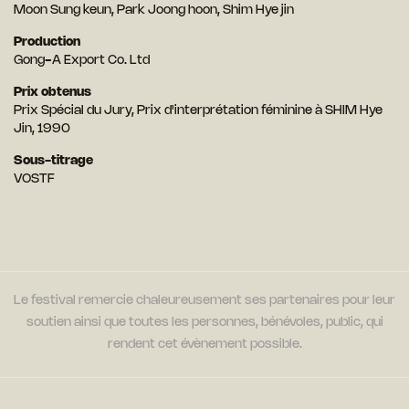
Moon Sung keun, Park Joong hoon, Shim Hye jin
Production
Gong-A Export Co. Ltd
Prix obtenus
Prix Spécial du Jury, Prix d'interprétation féminine à SHIM Hye
Jin, 1990
Sous-titrage
VOSTF
Le festival remercie chaleureusement ses partenaires pour leur
soutien ainsi que toutes les personnes, bénévoles, public, qui
rendent cet évènement possible.