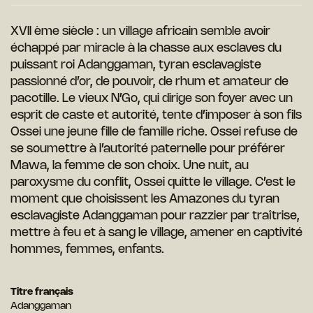
XVII ème siècle : un village africain semble avoir
échappé par miracle à la chasse aux esclaves du
puissant roi Adanggaman, tyran esclavagiste
passionné d’or, de pouvoir, de rhum et amateur de
pacotille.
Le vieux N’Go, qui dirige son foyer avec
un
esprit de caste et autorité, tente d’im
poser à son fils
Ossei une jeune fille de
famille riche. Ossei refuse de
se sou
mettre à l’autorité paternelle pour préférer
Mawa, la femme de son choix.
Une nuit,
au
paroxysme du conflit, Ossei quitte le
village. C’est le
moment que choisissent
les Amazones du tyran
esclavagiste
Adanggaman pour razzier par traîtrise,
mettre à feu et à sang le village, amener
en captivité
hommes, femmes, enfants.
Titre français
Adanggaman