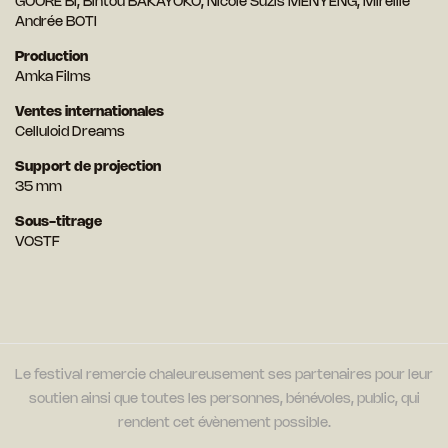
GOORE BI, Bintou BAKAYOKO, Nicole Suzis MENYENG, Mireille
Andrée BOTI
Production
Amka Films
Ventes internationales
Celluloid Dreams
Support de projection
35 mm
Sous-titrage
VOSTF
Le festival remercie chaleureusement ses partenaires pour leur
soutien ainsi que toutes les personnes, bénévoles, public, qui
rendent cet évènement possible.