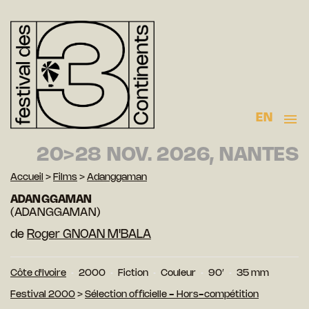
EN
20>28 NOV. 2026, NANTES
Accueil
>
Films
>
Adanggaman
ADANGGAMAN
(ADANGGAMAN)
de
Roger GNOAN M'BALA
Côte d'Ivoire
2000
Fiction
Couleur
90′
35 mm
Festival 2000
>
Sélection officielle - Hors-compétition