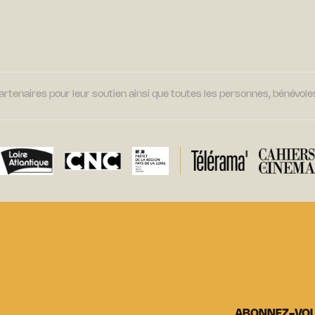
tenaires pour leur soutien ainsi que toutes les personnes, bénévoles
ABONNEZ-VO