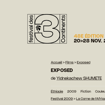
48E ÉDITION
20>28 NOV. 
Accueil
>
Films
>
Exposed
EXPOSED
de
Yidnekachew SHUMETE
Éthiopie
2009
Fiction
Coule
Festival 2009
>
La Corne de l'Afriq