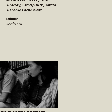
Mohammed Mounir, Omar
Alharyry, Hamdy Gaith, Hamza
Alshemy, Gada Seleim
Décors
Arafa Zaki