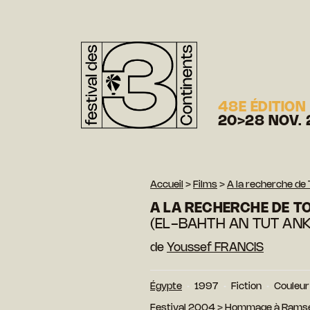
48E ÉDITION
20>28 NOV. 
Accueil
>
Films
>
A la recherche d
A LA RECHERCHE DE 
(EL-BAHTH AN TUT AN
de
Youssef FRANCIS
Égypte
1997
Fiction
Couleur
Festival 2004
>
Hommage à Rams