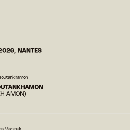
2026, NANTES
e Toutankhamon
TOUTANKHAMON
KH AMON)
es Marzouk