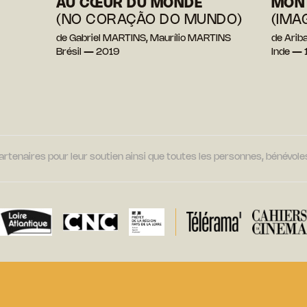
AU CŒUR DU MONDE
MON
(NO CORAÇÃO DO MUNDO)
(IMA
de Gabriel MARTINS, Maurílio MARTINS
de Ari
Brésil — 2019
Inde — 
tenaires pour leur soutien ainsi que toutes les personnes, bénévoles